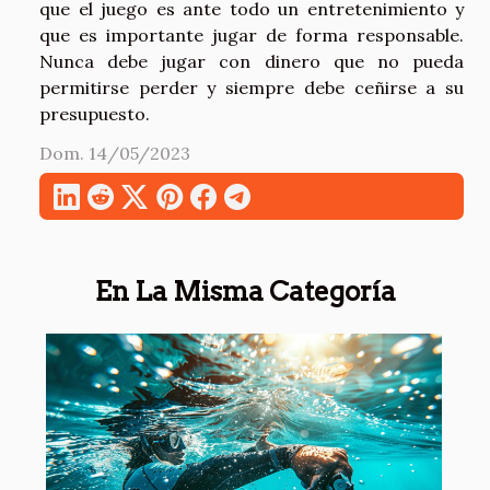
que el juego es ante todo un entretenimiento y
que es importante jugar de forma responsable.
Nunca debe jugar con dinero que no pueda
permitirse perder y siempre debe ceñirse a su
presupuesto.
Dom. 14/05/2023
En La Misma Categoría