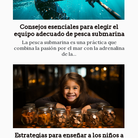
Consejos esenciales para elegir el
equipo adecuado de pesca submarina
La pesca submarina es una práctica que
combina la pasión por el mar con la adrenalina
de la...
Estrategias para enseñar a los niños a