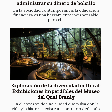
administrar su dinero de bolsillo
En la sociedad contemporánea, la educación
financiera es una herramienta indispensable
para el...
Exploración de la diversidad cultural:
Exhibiciones imperdibles del Museo
del Quai Branly
En el corazón de una ciudad que pulsa con la
vida y la historia, existe un santuario dedicado