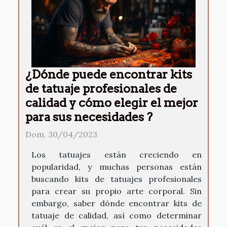
¿Dónde puede encontrar kits
de tatuaje profesionales de
calidad y cómo elegir el mejor
para sus necesidades ?
Dom. 30/04/2023
Los tatuajes están creciendo en
popularidad, y muchas personas están
buscando kits de tatuajes profesionales
para crear su propio arte corporal. Sin
embargo, saber dónde encontrar kits de
tatuaje de calidad, así como determinar