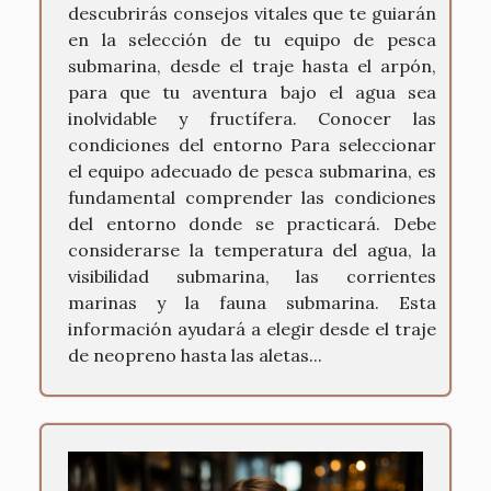
descubrirás consejos vitales que te guiarán
en la selección de tu equipo de pesca
submarina, desde el traje hasta el arpón,
para que tu aventura bajo el agua sea
inolvidable y fructífera. Conocer las
condiciones del entorno Para seleccionar
el equipo adecuado de pesca submarina, es
fundamental comprender las condiciones
del entorno donde se practicará. Debe
considerarse la temperatura del agua, la
visibilidad submarina, las corrientes
marinas y la fauna submarina. Esta
información ayudará a elegir desde el traje
de neopreno hasta las aletas...