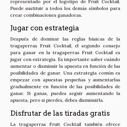
representado por el logotipo de Fruit Cocktail.
Puede sustituir a todos los demás símbolos para
crear combinaciones ganadoras.
Jugar con estrategia
Después de dominar las reglas básicas de la
tragaperras Fruit Cocktail, el segundo consejo
para ganar en la tragaperras Fruit Cocktail es
jugar con estrategia. Es importante saber cuándo
aumentar o disminuir la apuesta en función de las
posibilidades de ganar. Una estrategia común es
empezar con apuestas pequeñas y aumentarlas
gradualmente en función de las posibilidades de
ganar. Si ganas, puedes seguir aumentando la
apuesta, pero si pierdes, debes disminuirla.
Disfrutar de las tiradas gratis
La tragaperras Fruit Cocktail también ofrece