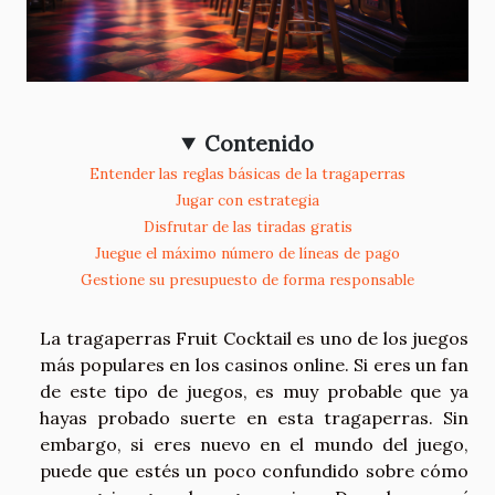
Contenido
Entender las reglas básicas de la tragaperras
Jugar con estrategia
Disfrutar de las tiradas gratis
Juegue el máximo número de líneas de pago
Gestione su presupuesto de forma responsable
La tragaperras Fruit Cocktail es uno de los juegos
más populares en los casinos online. Si eres un fan
de este tipo de juegos, es muy probable que ya
hayas probado suerte en esta tragaperras. Sin
embargo, si eres nuevo en el mundo del juego,
puede que estés un poco confundido sobre cómo