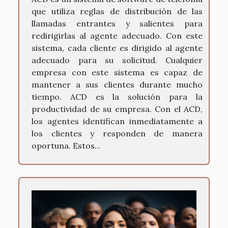
que utiliza reglas de distribución de las
llamadas entrantes y salientes para
redirigirlas al agente adecuado. Con este
sistema, cada cliente es dirigido al agente
adecuado para su solicitud. Cualquier
empresa con este sistema es capaz de
mantener a sus clientes durante mucho
tiempo. ACD es la solución para la
productividad de su empresa. Con el ACD,
los agentes identifican inmediatamente a
los clientes y responden de manera
oportuna. Estos...