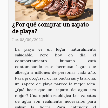
¿Por qué comprar un zapato
de playa?
Jue. 08/09/2022
La playa es un lugar naturalmente
saludable. Pero hoy en día, el
comportamiento humano está
contaminando este hermoso lugar que
alberga a millones de personas cada año.
Para protegerse de las bacterias y la arena,
un zapato de playa parece la mejor idea.
¿Qué hace que un zapato de agua sea
mejor? Una opción ecológica Los zapatos
de agua son realmente necesarios para
salvar la tierra. Para entender el