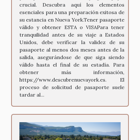
crucial. Descubra aquí los elementos
esenciales para una preparación exitosa de
su estancia en Nueva York.Tener pasaporte
válido y obtener ESTA o VISAPara tener
tranquilidad antes de su viaje a Estados
Unidos, debe verificar la validez de su
pasaporte al menos dos meses antes de la
salida, asegurándose de que siga siendo
válido hasta el final de su estadía. Para
obtener más información,
https://www.descubrenuevayork.es. El
proceso de solicitud de pasaporte suele
tardar al...