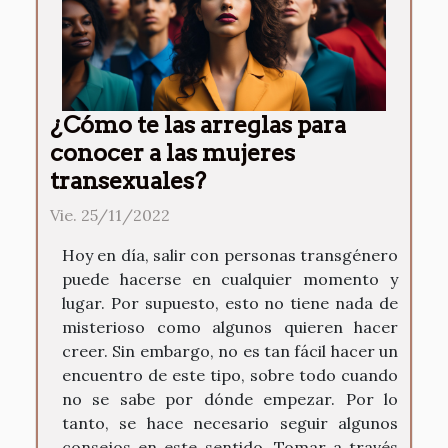
¿Cómo te las arreglas para
conocer a las mujeres
transexuales?
Vie. 25/11/2022
Hoy en día, salir con personas transgénero
puede hacerse en cualquier momento y
lugar. Por supuesto, esto no tiene nada de
misterioso como algunos quieren hacer
creer. Sin embargo, no es tan fácil hacer un
encuentro de este tipo, sobre todo cuando
no se sabe por dónde empezar. Por lo
tanto, se hace necesario seguir algunos
consejos en este sentido. Tomar a través